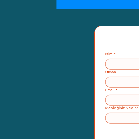
İsim
*
Ünvan
Email
*
Mesleğiniz Nedir?