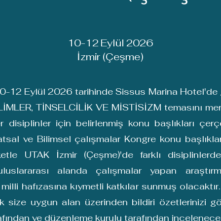
10-12 Eylül 2026
İzmir (Çeşme)
-12 Eylül 2026 tarihinde Sissus Marina Hotel'de g
MLER, TİNSELCİLİK VE MİSTİSİZM temasını merkeze
isiplinler için belirlenmiş konu başlıkları çerçe
atsal ve Bilimsel çalışmalar Kongre konu başlıkla
etle UTAK İzmir (Çeşme)'de farklı disiplinlerde
e uluslararası alanda çalışmalar yapan araştır
milli hafızasına kıymetli katkılar sunmuş olacaktır. 
k size uygun alan üzerinden bildiri özetlerinizi g
rafından ve düzenleme kurulu tarafından incelenecek