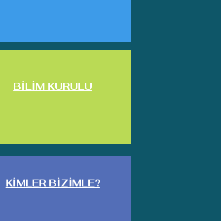
BİLİM KURULU
KİMLER BİZİMLE?