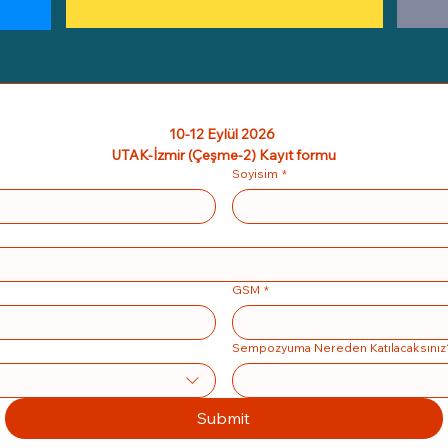
10-12 Eylül 2026 
UTAK-İzmir (Çeşme-2) Kayıt formu
Soyisim
*
GSM
*
Sempozyuma Nereden Katılacaksınız
Submit