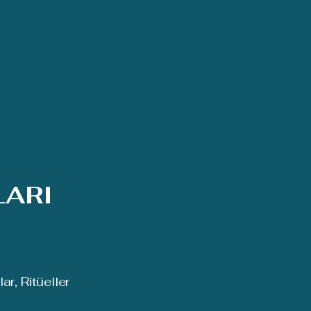
LARI
r, Ritüeller