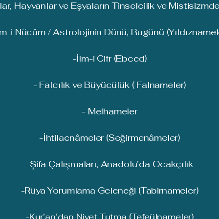
lar, Hayvanlar ve Eşyaların Tinselcilik ve Mistisizmde
lm-i Nücûm / Astrolojinin Dünü, Bugünü (Yıldıznamel
-İlm-i Cifr (Ebced)
- Falcılık ve Büyücülük ( Falnameler)
- Melhameler
-İhtilacnâmeler (Seğirmenâmeler)
-Şifa Çalışmaları, Anadolu’da Ocakçılık
-Rüya Yorumlama Geleneği (Tabirnameler)
-Kur’an’dan Niyet Tutma (Tefeülnameler)