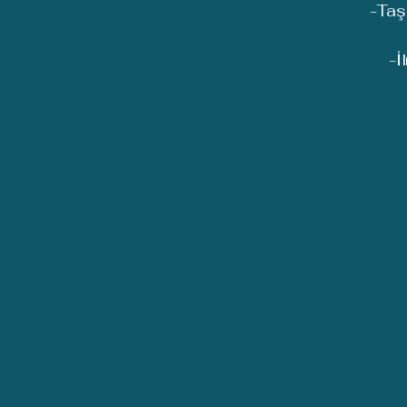
-Taş
-İ