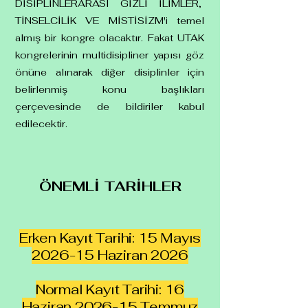
DİSİPLİNLERARASI GİZLİ İLİMLER,
TİNSELCİLİK VE MİSTİSİZM'i temel
almış bir kongre olacaktır. Fakat UTAK
kongrelerinin multidisipliner yapısı göz
önüne alınarak diğer disiplinler için
belirlenmiş konu başlıkları
çerçevesinde de bildiriler kabul
edilecektir.
ÖNEMLİ TARİHLER
Erken Kayıt Tarihi: 15 Mayıs
2026-15 Haziran 2026
Normal Kayıt Tarihi: 16
Haziran 2026-15 Temmuz