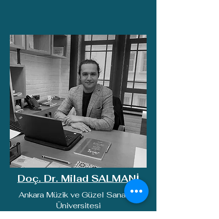
Doç. Dr. Milad SALMANİ
Ankara Müzik ve Güzel Sanatlar
Üniversitesi