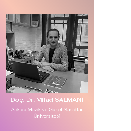
Doç. Dr. Milad SALMANİ
Ankara Müzik ve Güzel Sanatlar
Üniversitesi