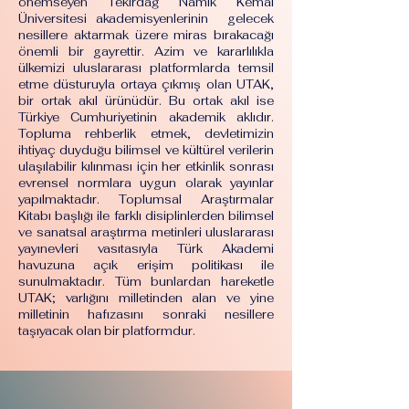
önemseyen Tekirdağ Namık Kemal
Üniversitesi akademisyenlerinin gelecek
nesillere aktarmak üzere miras bırakacağı
önemli bir gayrettir. Azim ve kararlılıkla
ülkemizi uluslararası platformlarda temsil
etme düsturuyla ortaya çıkmış olan UTAK,
bir ortak akıl ürünüdür. Bu ortak akıl ise
Türkiye Cumhuriyetinin akademik aklıdır.
Topluma rehberlik etmek, devletimizin
ihtiyaç duyduğu bilimsel ve kültürel verilerin
ulaşılabilir kılınması için her etkinlik sonrası
evrensel normlara uygun olarak yayınlar
yapılmaktadır. Toplumsal Araştırmalar
Kitabı başlığı ile farklı disiplinlerden bilimsel
ve sanatsal araştırma metinleri uluslararası
yayınevleri vasıtasıyla Türk Akademi
havuzuna açık erişim politikası ile
sunulmaktadır. Tüm bunlardan hareketle
UTAK; varlığını milletinden alan ve yine
milletinin hafızasını sonraki nesillere
taşıyacak olan bir platformdur.