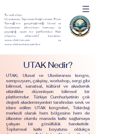
Bu web sitesi;
Uluslararası Toplumsal Araştırmalar Bilim
Derneği'nin gerçekleştirdiği Ulusal ve
Uluslararası etkinlikleri kamuoyu ile
paylaştığı resmi bir platformdur. Web
sitesinin alternatif kanalları
www.utabilim.com ve
www.utakankara.com'dur.
UTAK Nedir?
UTAK; Ulusal ve Uluslararası kongre,
sempozyum, çalıştay, workshop, sergi gibi
bilimsel, sanatsal, kültürel ve akademik
etkinlikler düzenleyen bilimsel bir
platformdur. Türkiye Cumhuriyetinin çok
değerli akademisyenleri tarafından sevk ve
idare edilen UTAK kongreleri, Tekirdağ
merkezli olarak hem bölgesine hem de
ülkesine olumlu manada katkı sağlamaya
çalışan bir gönüllülük hareketidir.
Toplumsal katkı boyutunu oldukça